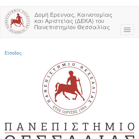
Παράκαμψη
Δομή Έρευνας, Καινοτομίας
προς
και Αριστείας (ΔΕΚΑ) του
το
Πανεπιστημίου Θεσσαλίας
κυρίως
Toggl
περιεχόμενο
naviga
Είσοδος
Μενού
λογαριασμού
χρήστη