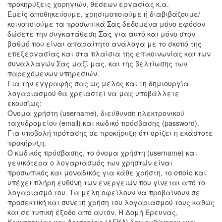
προκηρύξεις χορηγιών, θέσεων εργασίας κ.α.
Εμείς αποθηκεύουμε, χρησιμοποιούμε ή διαβιβάζουμε/
κοινοποιούμε τα προσωπικά Σας δεδομένα μόνο εφόσον
δώσετε την συγκατάθεση Σας για αυτό και μόνο στον
βαθμό που είναι απαραίτητο ανάλογα με το σκοπό της
επεξεργασίας και στα πλαίσια της επικοινωνίας και των
συναλλαγών Σας μαζί μας, και της βελτίωσης των
παρεχόμενων υπηρεσιών.
Για την εγγραφής σας ως μέλος και τη δημιουργία
λογαριασμού θα χρειαστεί να μας υποβάλλετε
εκουσίως:
Όνομα χρήστη (username), διεύθυνση ηλεκτρονικού
ταχυδρομείου (email) και κωδικό πρόσβασης (password).
Για υποβολή πρότασης σε προκήρυξη ότι ορίζει η εκάστοτε
προκήρυξη.
Ο κωδικός πρόσβασης, το όνομα χρήστη (username) και
γενικότερα ο λογαριασμός των χρηστών είναι
προσωπικός και μοναδικός για κάθε χρήστη, το οποίο και
υπέχει πλήρη ευθύνη των ενεργειών που γίνεται από το
λογαριασμό του. Τα μέλη οφείλουν να προβαίνουν σε
προσεκτική και συνετή χρήση του λογαριασμού τους καθώς
και σε τυπική έξοδο από αυτόν. Η Δομή Έρευνας,